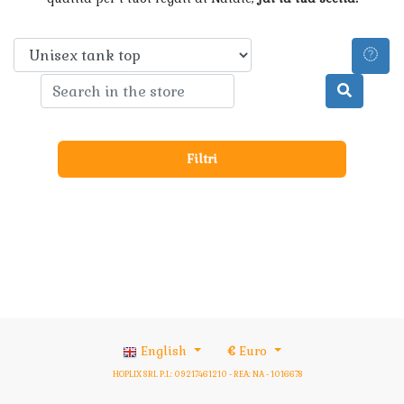
Filtri
English
€
Euro
HOPLIX SRL P.I.: 09217461210 - REA: NA - 1016678