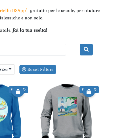
rtello DSApp"
gratuito per le scuole, per aiutare
slessiche e non solo.
atale,
fai la tua scelta!
Size
Reset Filters
€ 35.00
€ 35.00