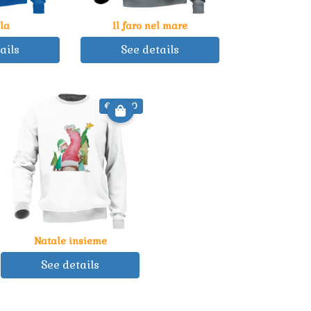
la
Il faro nel mare
ails
See details
€ 35.00
Natale insieme
See details