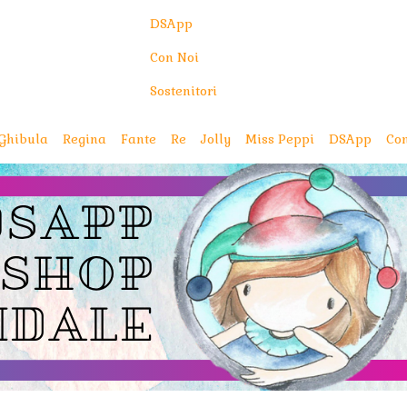
DSApp
Con Noi
Sostenitori
Ghibula
Regina
Fante
Re
Jolly
Miss Peppi
DSApp
Con