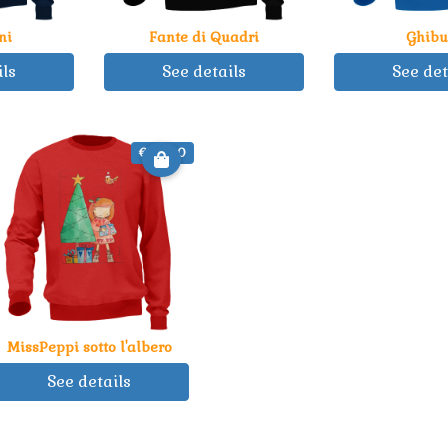
ni
Fante di Quadri
Ghibu
ils
See details
See det
€ 35.00
MissPeppi sotto l'albero
See details