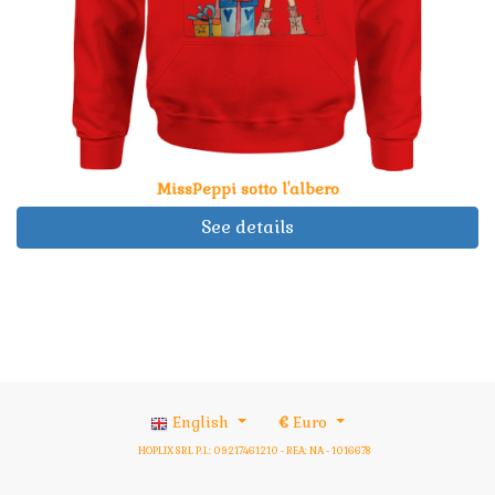
MissPeppi sotto l'albero
See details
English
€
Euro
HOPLIX SRL P.I.: 09217461210 - REA: NA - 1016678